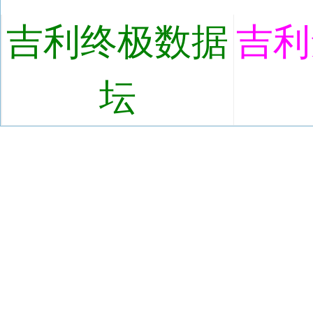
吉利终极数据
吉利
坛