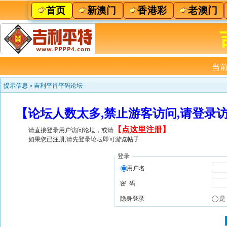
首页
新澳门
香港彩
老澳门
当前
提示信息 »
吉利平肖平码论坛
【论坛人数太多,禁止游客访问,请登录
【
点这里注册
】
请直接登录用户访问论坛，或请
如果您已注册,请先登录论坛即可游览帖子
登录
用户名
密 码
隐身登录