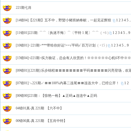
221期七肖
[14错04]【221期】五不中，野蠻小豬班納奉献，一起见证辉煌
1
2
3
4
5
.
[11错01]221期: ⌒⌒〔执迷不悔〕⌒〔平特 1 尾〕⌒⌒
( +6 )
1
2
3
4
5
..
9
[10错01]<221期>***带给你好运!==√平码√ 百万计划
( +15 )
1
2
3
4
5
..
9
[15错04]≮221期≯实力验证，总会有人欣赏的！※※※※※※心机6不中※
[09错01]{221期}乐步锦程〓〓〓〓〓〓〓〓平码〓〓〓〓〓闪亮登场，欢
[07错01]↘221期↙〓〓100%内幕二连尾〓〓连连大中，已经公开！
1
2
[00错00]221期：【惊艳一枪】▲正码▲连连中▲正码
04错01真-真 221期 【六不中】
00错00真-真 221期 【五肖中特】