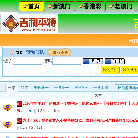
首页
新澳门
香港彩
老澳门
当前
『
新澳门彩
』
y
用户:
y
密码:
我的关注
我的钱包
精华
平肖新手
平肖高手
平肖ViP
平肖上榜
全部
按类型查看
文章
2026年新年到---你知道吗？吉利还可以这么撩~~~【每日签到有礼】天
有。
1
2
3
4
5
..
6535
九十七载，你是那首永不褪色的战歌。吉利平特坛用户将获得(1800元宝,
1
2
3
4
5
..
121