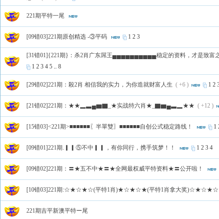
221期平特一尾
[09错03]221期原创精选 -③平码
1
2
3
[31错01]{221期}：杀2肖广东屌王▄▄▄▄▄▄▄▄▄▄稳定的资料，才是致富
1
2
3
4
5
..
8
[29错02]221期：殺2肖 相信我的实力，为你造就财富人生
( +6 )
1
2
[21错02]221期：★★▂▃▄▆▇_★实战特六肖★_▇▆▄▃▂★★
( +12 )
[15错03]<221期>■■■■■■〖半單雙〗■■■■■■自创公式稳定路线！
1
[09错01]221期.▎▎⑤不中▎▎，有你同行，携手筑梦！！
1
2
3
4
[09错02]221期：〓★五不中★〓★全网最权威平特资料★〓公开啦！
[10错03]221期:☆★☆★☆(平特1肖)★☆★☆★(平特1肖拿大奖)☆★☆★
221期吉平新澳平特ー尾