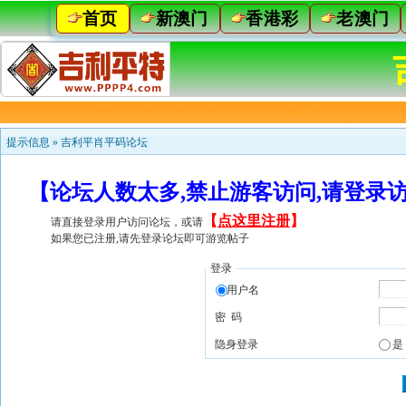
首页
新澳门
香港彩
老澳门
提示信息 »
吉利平肖平码论坛
【论坛人数太多,禁止游客访问,请登录
【
点这里注册
】
请直接登录用户访问论坛，或请
如果您已注册,请先登录论坛即可游览帖子
登录
用户名
密 码
隐身登录