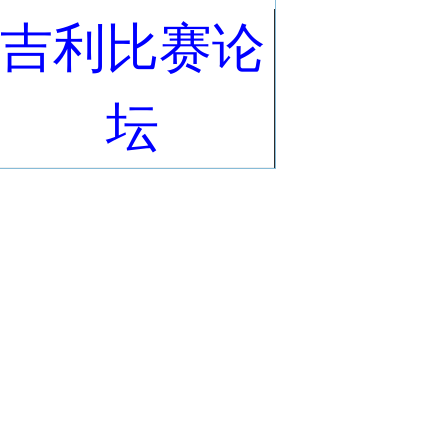
吉利比赛论
坛