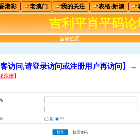
香港彩
老澳门
我的关注
表格:新澳
吉利平肖平码论
当前位置:
游客访问,请登录访问或注册用户再访问】→
里注册
】
名
录
是
否
找回密码