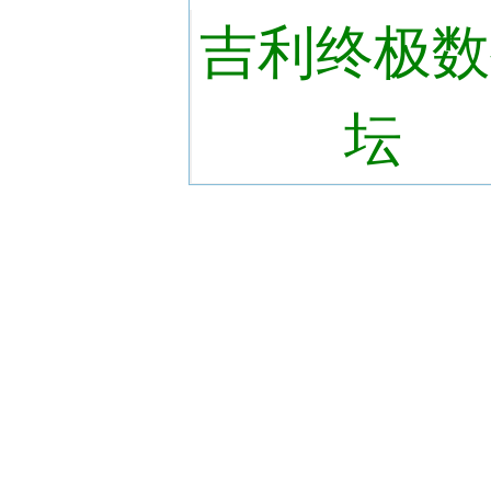
吉利终极数
坛