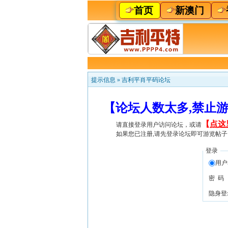
首页
新澳门
提示信息 »
吉利平肖平码论坛
【论坛人数太多,禁止
【
点这
请直接登录用户访问论坛，或请
如果您已注册,请先登录论坛即可游览帖子
登录
用户
密 码
隐身登