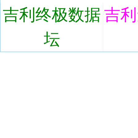
吉利终极数据
吉利
坛