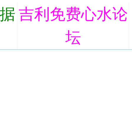
据
吉利免费心水论
坛