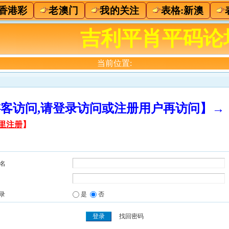
香港彩
老澳门
我的关注
表格:新澳
吉利平肖平码论
当前位置:
游客访问,请登录访问或注册用户再访问】→
里注册
】
名
录
是
否
找回密码