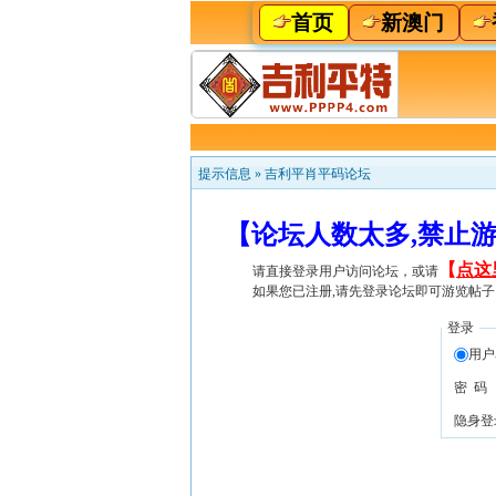
首页
新澳门
提示信息 »
吉利平肖平码论坛
【论坛人数太多,禁止
【
点这
请直接登录用户访问论坛，或请
如果您已注册,请先登录论坛即可游览帖子
登录
用户
密 码
隐身登