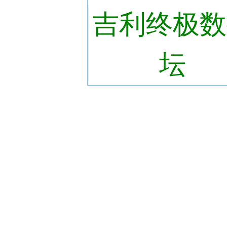
吉利终极数
坛