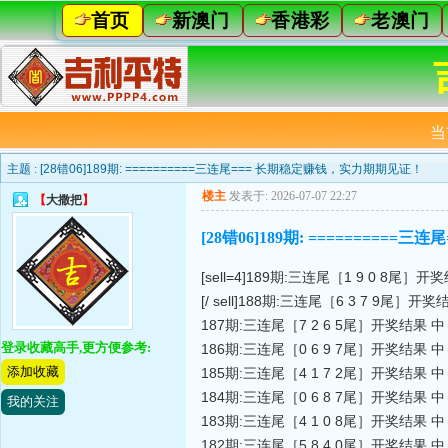
首页
新澳门
香港彩
老澳门
当
主题 :
[28错06]189期: ==========三连尾=== 长期稳定赚钱，实力期期见证！
楼主
发表于: 2026-07-07 22:27
【
大撒把
】
[28错06]189期: ========
[sell=4]189期:三连尾［1 9 0 8尾］开奖
[/ sell]188期:三连尾［6 3 7 9尾］开奖结
187期:三连尾［7 2 6 5尾］开奖结果 中 2
登录收藏高手,更方便参考:
186期:三连尾［0 6 9 7尾］开奖结果 中 4 
添加收藏
185期:三连尾［4 1 7 2尾］开奖结果 中 3 
184期:三连尾［0 6 8 7尾］开奖结果 中 2
我的关注
183期:三连尾［4 1 0 8尾］开奖结果 中 4 
182期:三连尾［5 8 4 0尾］开奖结果 中 2