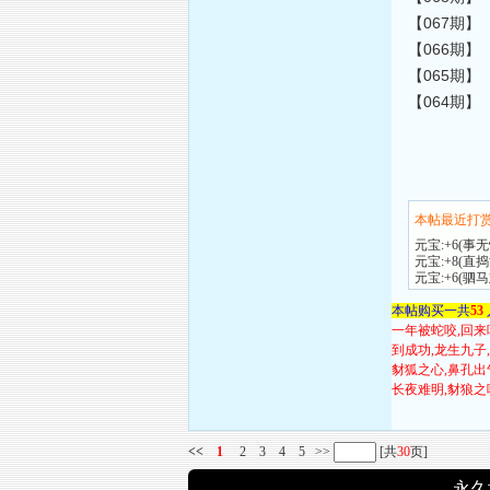
【067期】
【066期】
【065期】
【064期】
本帖最近打
元宝:+6(
元宝:+8(直
元宝:+6(驷
本帖购买一共
53
一年被蛇咬,回来
到成功,龙生九子
豺狐之心,鼻孔出
长夜难明,豺狼之吻,
<<
1
2
3
4
5
>>
[共
30
页]
永久