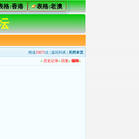
表格:香港
表格:老澳
坛
阅读
33671
次 |
返回列表
|
关闭本页
u
历史记录
u
回复
u
编辑
u