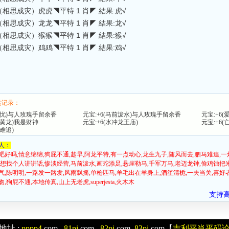
（相思成灾）虎虎◥平特 1 肖◤ 結果:虎√
（相思成灾）龙龙◥平特 1 肖◤ 結果:龙√
（相思成灾）猴猴◥平特 1 肖◤ 結果:猴√
（相思成灾）鸡鸡◥平特 1 肖◤ 結果:鸡√
赏记录：
事无忧)与人玫瑰手留余香
元宝:+6(马前泼水)与人玫瑰手留余香
元宝:+6
捣黄龙)我是财神
元宝:+6(水冲龙王庙)
元宝:+6(
马难追)
人：
吧好吗,情意绵绵,狗屁不通,趁早,阿龙平特,有一点动心,龙生九子,随风而去,驷马难追,一
,想找个人讲讲话,惨淡经营,马前泼水,画蛇添足,悬崖勒马,千军万马,老迈龙钟,偷鸡蚀把米
气,陈明明,一路发一路发,风雨飘摇,单枪匹马,羊毛出在羊身上,酒笙清栀,一夫当关,喜好者
狗屁不通,本地传真,山上无老虎,superjesta,火木木
支持
地址 :
pppp4
.com ,
81pi
.com ,
82pi
.com,
83pi
.com【
吉利平肖平码