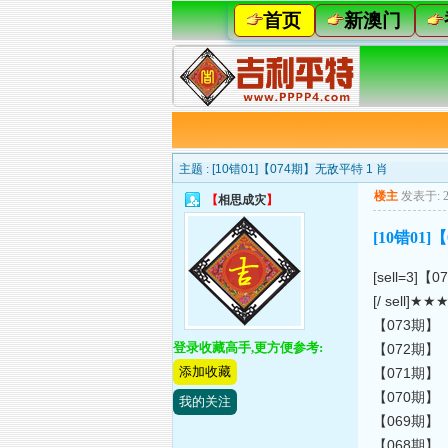
首页
新澳门
主题 :
[10错01]【074期】无敌平特 1 肖
楼主
发表于: 20
【
相思成灾
】
[10错01
[sell=3
[/ sell
【073期】
登录收藏高手,更方便参考:
【072期】
添加收藏
【071期】
【070期】
我的关注
【069期】
【068期】