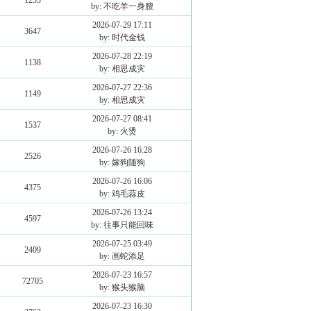
1253
by: 不吃羊一身膻
2026-07-29 17:11
3647
by: 时代金钱
2026-07-28 22:19
1138
by: 相思成灾
2026-07-27 22:36
1149
by: 相思成灾
2026-07-27 08:41
1537
by: 火烫
2026-07-26 16:28
2526
by: 嫁狗随狗
2026-07-26 16:06
4375
by: 鸡毛蒜皮
2026-07-26 13:24
4597
by: 往事只能回味
2026-07-25 03:49
2409
by: 画蛇添足
2026-07-23 16:57
72705
by: 猴头猴脑
2026-07-23 16:30