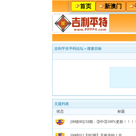
首页
新澳门
吉利平肖平码论坛
»
搜索目标
主题列表
状态
标题
[00错00]218期：③中③100%更新！！！
[06错01]【085期】无敌平特 1 肖