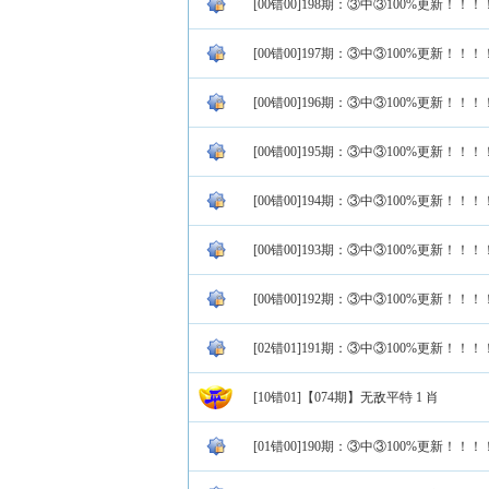
[00错00]198期：③中③100%更新！！！
[00错00]197期：③中③100%更新！！！
[00错00]196期：③中③100%更新！！！
[00错00]195期：③中③100%更新！！！
[00错00]194期：③中③100%更新！！！
[00错00]193期：③中③100%更新！！！
[00错00]192期：③中③100%更新！！！
[02错01]191期：③中③100%更新！！！
[10错01]【074期】无敌平特 1 肖
[01错00]190期：③中③100%更新！！！