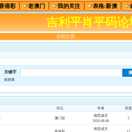
香港彩
老澳门
我的关注
表格:新澳
吉利平肖平码论
当前位置:
关键字
级搜索
论坛
作者
回复
相思成灾
！
澳门彩
5
2026-08-06
相思成灾
香港彩
12