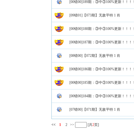
[00错00]189期：③中③100%更新！！！
[09错01]【073期】无敌平特 1 肖
[00错00]188期：③中③100%更新！！！
[00错00]187期：③中③100%更新！！！
[08错00]【072期】无敌平特 1 肖
[00错00]186期：③中③100%更新！！！
[00错00]185期：③中③100%更新！！！
[00错00]184期：③中③100%更新！！！
[07错00]【071期】无敌平特 1 肖
<<
1
2
>>
[共
2
页]