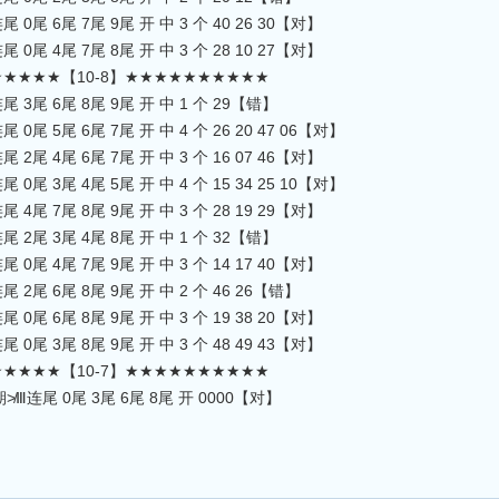
尾 0尾 6尾 7尾 9尾 开 中 3 个 40 26 30【对】
尾 0尾 4尾 7尾 8尾 开 中 3 个 28 10 27【对】
★★★★【10-8】★★★★★★★★★★
尾 3尾 6尾 8尾 9尾 开 中 1 个 29【错】
尾 0尾 5尾 6尾 7尾 开 中 4 个 26 20 47 06【对】
尾 2尾 4尾 6尾 7尾 开 中 3 个 16 07 46【对】
尾 0尾 3尾 4尾 5尾 开 中 4 个 15 34 25 10【对】
尾 4尾 7尾 8尾 9尾 开 中 3 个 28 19 29【对】
尾 2尾 3尾 4尾 8尾 开 中 1 个 32【错】
尾 0尾 4尾 7尾 9尾 开 中 3 个 14 17 40【对】
尾 2尾 6尾 8尾 9尾 开 中 2 个 46 26【错】
尾 0尾 6尾 8尾 9尾 开 中 3 个 19 38 20【对】
尾 0尾 3尾 8尾 9尾 开 中 3 个 48 49 43【对】
★★★★【10-7】★★★★★★★★★★
74期≯Ⅲ连尾 0尾 3尾 6尾 8尾 开 0000【对】