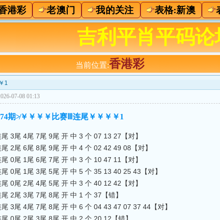
香港彩
老澳门
我的关注
表格:新澳
吉利平肖平码论
香港彩
当前位置:
￥1
26-07-08 01:13
]≮074期≯￥￥￥￥比赛Ⅲ连尾￥￥￥￥1
尾 3尾 4尾 7尾 9尾 开 中 3 个 07 13 27【对】
尾 2尾 6尾 8尾 9尾 开 中 4 个 02 42 49 08【对】
尾 0尾 1尾 6尾 7尾 开 中 3 个 10 47 11【对】
尾 0尾 1尾 3尾 5尾 开 中 5 个 35 13 40 25 43【对】
尾 0尾 2尾 4尾 5尾 开 中 3 个 40 12 42【对】
尾 2尾 3尾 7尾 8尾 开 中 1 个 37【错】
尾 3尾 4尾 7尾 8尾 开 中 6 个 04 43 47 07 37 44【对】
尾 0尾 2尾 3尾 8尾 开 中 2 个 20 12【错】