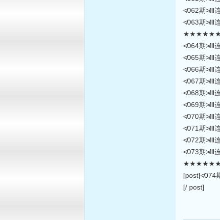
≮062期≯Ⅲ连
≮063期≯Ⅲ连
★★★★★★
≮064期≯Ⅲ连
≮065期≯Ⅲ连
≮066期≯Ⅲ连
≮067期≯Ⅲ连
≮068期≯Ⅲ连
≮069期≯Ⅲ连
≮070期≯Ⅲ连
≮071期≯Ⅲ连
≮072期≯Ⅲ连
≮073期≯Ⅲ连
★★★★★★
[post]≮0
[/ post]