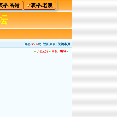
表格:香港
表格:老澳
坛
阅读
24506
次 |
返回列表
|
关闭本页
u
历史记录
u
回复
u
编辑
u