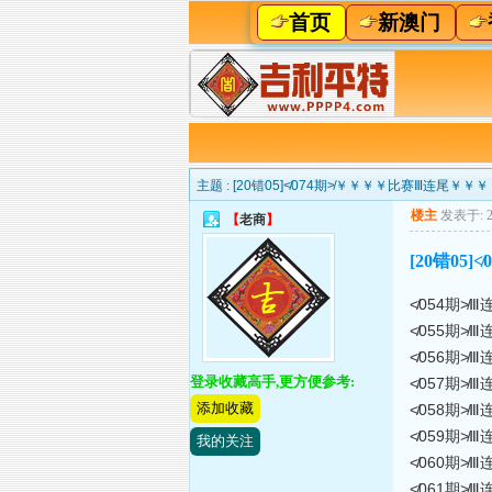
首页
新澳门
主题 :
[20错05]≮074期≯￥￥￥￥比赛Ⅲ连尾￥￥￥
楼主
发表于: 20
【
老商
】
[20错05
≮054期≯Ⅲ连
≮055期≯Ⅲ连
≮056期≯Ⅲ连
登录收藏高手,更方便参考:
≮057期≯Ⅲ连
添加收藏
≮058期≯Ⅲ连
≮059期≯Ⅲ连
我的关注
≮060期≯Ⅲ连
≮061期≯Ⅲ连