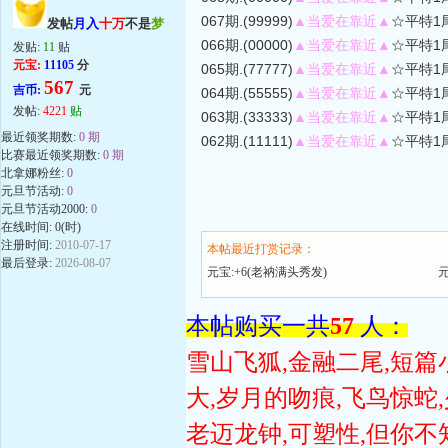
067期.(99999)
▲当爱在靠近▲
☆平特1尾☆
发帖
月入
十万
不是
梦
066期.(00000)
▲当爱在靠近▲
☆平特1尾☆
发贴:
11
贴
元宝:
11105
分
065期.(77777)
▲当爱在靠近▲
☆平特1尾☆
567
吉币:
元
064期.(55555)
▲当爱在靠近▲
☆平特1尾☆
发帖:
4221
贴
063期.(33333)
▲当爱在靠近▲
☆平特1尾☆
最近领奖期数:
0 期
062期.(11111)
▲当爱在靠近▲
☆平特1尾☆
比赛最近领奖期数:
0 期
北拿娜粉丝:
0
元旦节活动:
0
元旦节活动2000:
0
在线时间: 0(时)
注册时间:
2010-07-17
本帖最近打赏记录：
最后登录:
2026-08-07
元宝:+6(老衲满头秀发)
元
本帖购买一共
57
人：
雪山飞狐,金融二尾,短篇
大,岁月的吻痕,飞鸟惊蛇
老迈龙钟,可塑性,但你不