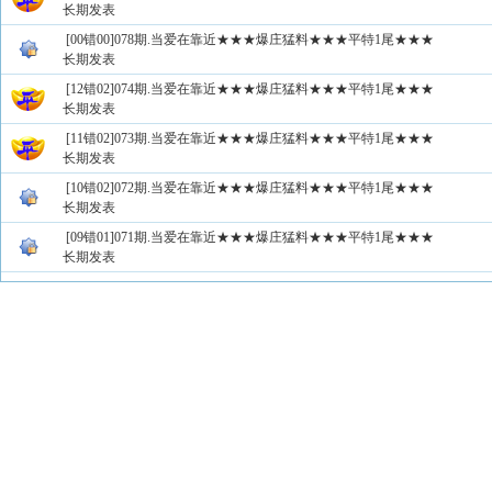
长期发表
[00错00]078期.当爱在靠近★★★爆庄猛料★★★平特1尾★★★
长期发表
[12错02]074期.当爱在靠近★★★爆庄猛料★★★平特1尾★★★
长期发表
[11错02]073期.当爱在靠近★★★爆庄猛料★★★平特1尾★★★
长期发表
[10错02]072期.当爱在靠近★★★爆庄猛料★★★平特1尾★★★
长期发表
[09错01]071期.当爱在靠近★★★爆庄猛料★★★平特1尾★★★
长期发表