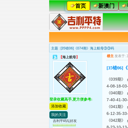
首页
新澳门
主题 :
[35错06]《074期》海上航母③③码
楼主
发表于: 20
【
海上航母
】
[35错06
《039期》┏海上
4-08-18-0
《040期》┏海上
登录收藏高手,更方便参考:
7-40-41-3
添加收藏
《041期》┏海上
6-12-35-3
我的关注
《042期》┏海上
吉利平码坛好友
8-23-10-1