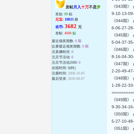
《043期》┏海上
发帖
月入
十万
不是
梦
9-10-13-0
发贴:
69
贴
元宝:
10833
分
《044期》┏海上
3682
吉币:
元
6-06-27-2
发帖:
4008
贴
《045期》┏海上
最近领奖期数:
0 期
5-04-37-3
比赛最近领奖期数:
0 期
《046期》┏海上
北拿娜粉丝:
0
8-16-04-3
元旦节活动:
0
元旦节活动2000:
0
《047期》┏海上
在线时间: 0(时)
2-20-49-4
注册时间:
2008-10-05
《048期》┏海上
最后登录:
2026-08-07
1-28-22-3
========
《049期》┏海上
9-30-34-1
《050期》┏海上
5-27-10-4
《051期》┏海上