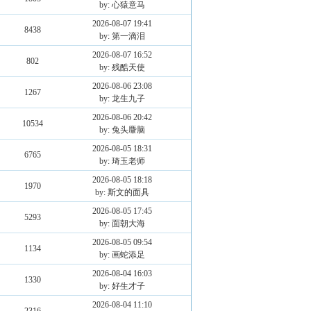
by: 心猿意马
2026-08-07 19:41
8438
by: 第一滴泪
2026-08-07 16:52
802
by: 残酷天使
2026-08-06 23:08
1267
by: 龙生九子
2026-08-06 20:42
10534
by: 兔头麞脑
2026-08-05 18:31
6765
by: 琦玉老师
2026-08-05 18:18
1970
by: 斯文的面具
2026-08-05 17:45
5293
by: 面朝大海
2026-08-05 09:54
1134
by: 画蛇添足
2026-08-04 16:03
1330
by: 好生才子
2026-08-04 11:10