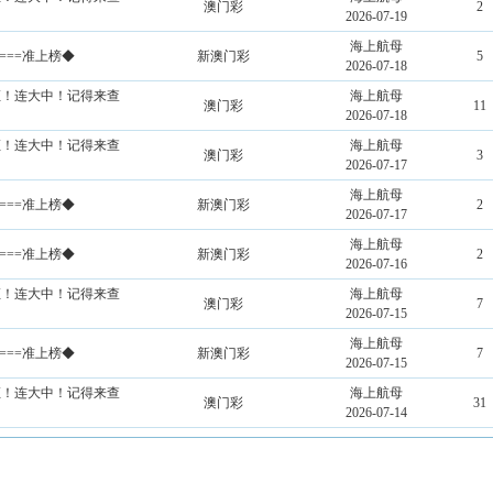
澳门彩
2
2026-07-19
海上航母
◆===准上榜◆
新澳门彩
5
2026-07-18
力见证！连大中！记得来查
海上航母
澳门彩
11
2026-07-18
力见证！连大中！记得来查
海上航母
澳门彩
3
2026-07-17
海上航母
◆===准上榜◆
新澳门彩
2
2026-07-17
海上航母
◆===准上榜◆
新澳门彩
2
2026-07-16
力见证！连大中！记得来查
海上航母
澳门彩
7
2026-07-15
海上航母
◆===准上榜◆
新澳门彩
7
2026-07-15
力见证！连大中！记得来查
海上航母
澳门彩
31
2026-07-14