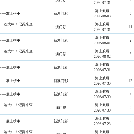
澳门彩
7
2026-07-31
海上航母
◆===准上榜◆
新澳门彩
3
2026-08-03
力见证！连大中！记得来查
海上航母
澳门彩
11
2026-07-31
海上航母
◆===准上榜◆
新澳门彩
2
2026-08-01
力见证！连大中！记得来查
海上航母
澳门彩
3
2026-08-02
海上航母
◆===准上榜◆
新澳门彩
8
2026-07-31
海上航母
◆===准上榜◆
新澳门彩
12
2026-07-30
海上航母
◆===准上榜◆
新澳门彩
4
2026-07-30
力见证！连大中！记得来查
海上航母
澳门彩
0
2026-07-30
海上航母
◆===准上榜◆
新澳门彩
2
2026-07-28
力见证！连大中！记得来查
海上航母