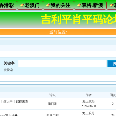
香港彩
老澳门
我的关注
表格:新澳
吉利平肖平码论
当前位置:
关键字
级搜索
论坛
作者
回复
力见证！连大中！记得来查
海上航母
澳门彩
2
2026-08-08
海上航母
◆===准上榜◆
新澳门彩
23