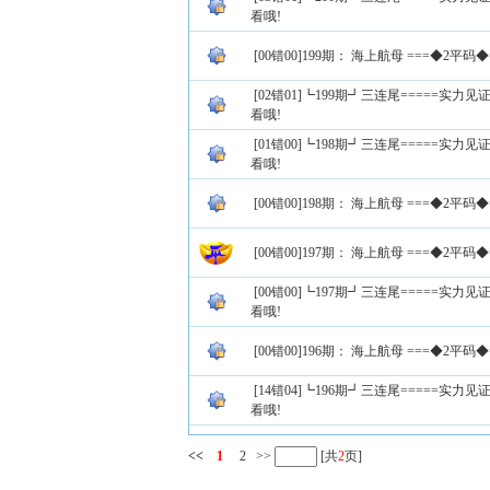
看哦!
[00错00]199期： 海上航母 ===◆2平码
[02错01]┗199期┛三连尾=====实
看哦!
[01错00]┗198期┛三连尾=====实
看哦!
[00错00]198期： 海上航母 ===◆2平码
[00错00]197期： 海上航母 ===◆2平码
[00错00]┗197期┛三连尾=====实
看哦!
[00错00]196期： 海上航母 ===◆2平码
[14错04]┗196期┛三连尾=====实
看哦!
<<
1
2
>>
[共
2
页]