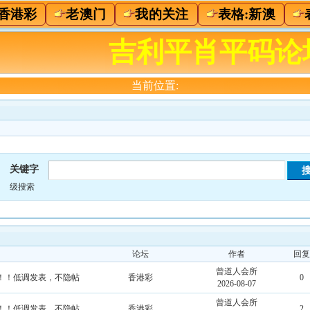
香港彩
老澳门
我的关注
表格:新澳
吉利平肖平码论
当前位置:
关键字
级搜索
论坛
作者
回复
曾道人会所
更新！！！低调发表，不隐帖
香港彩
0
2026-08-07
曾道人会所
更新！！！低调发表，不隐帖
香港彩
2