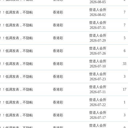
2026-08-05
曾道人会所
更新！！！低调发表，不隐帖
香港彩
7
2026-08-02
曾道人会所
更新！！！低调发表，不隐帖
香港彩
7
2026-07-31
曾道人会所
更新！！！低调发表，不隐帖
香港彩
5
2026-07-29
曾道人会所
更新！！！低调发表，不隐帖
香港彩
6
2026-07-26
曾道人会所
更新！！！低调发表，不隐帖
香港彩
33
2026-07-10
曾道人会所
更新！！！低调发表，不隐帖
香港彩
3
2026-07-23
曾道人会所
更新！！！低调发表，不隐帖
香港彩
17
2026-07-11
曾道人会所
更新！！！低调发表，不隐帖
香港彩
1
2026-07-22
曾道人会所
更新！！！低调发表，不隐帖
香港彩
3
2026-07-17
曾道人会所