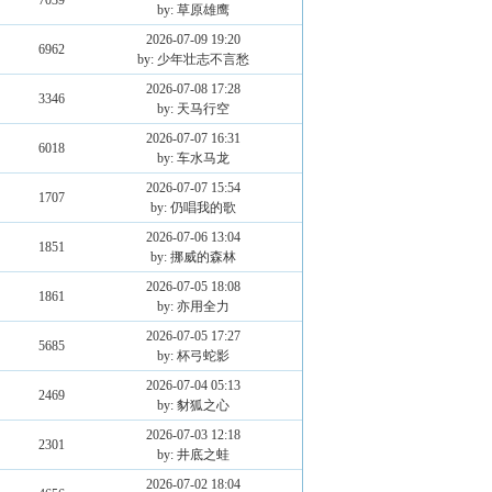
7039
by: 草原雄鹰
2026-07-09 19:20
6962
by: 少年壮志不言愁
2026-07-08 17:28
3346
by: 天马行空
2026-07-07 16:31
6018
by: 车水马龙
2026-07-07 15:54
1707
by: 仍唱我的歌
2026-07-06 13:04
1851
by: 挪威的森林
2026-07-05 18:08
1861
by: 亦用全力
2026-07-05 17:27
5685
by: 杯弓蛇影
2026-07-04 05:13
2469
by: 豺狐之心
2026-07-03 12:18
2301
by: 井底之蛙
2026-07-02 18:04