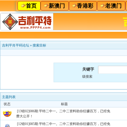
首页
新澳门
香港彩
老澳门
吉利平肖平码论坛
»
搜索目标
关键字
级搜索
主题列表
状态
标题
[13错02]086期:平特二中一。二中二资料助你狂赚百万，已经免
费大公开！
[12错01]085期:平特二中一。二中二资料助你狂赚百万，已经免