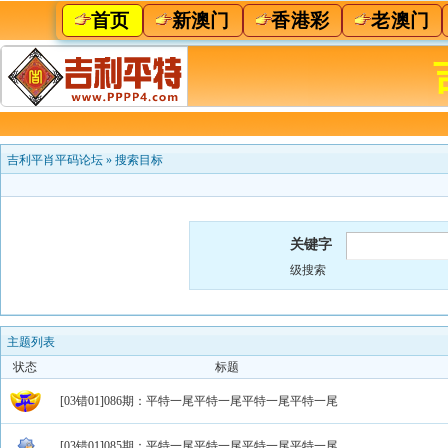
首页
新澳门
香港彩
老澳门
吉利平肖平码论坛
»
搜索目标
关键字
级搜索
主题列表
状态
标题
[03错01]086期：平特一尾平特一尾平特一尾平特一尾
[03错01]085期：平特一尾平特一尾平特一尾平特一尾