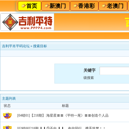
首页
新澳门
香港彩
老澳门
吉利平肖平码论坛
»
搜索目标
关键字
级搜索
主题列表
状态
标题
[04错01]【218期】:海星星〓〓《平特一尾》〓〓创造个人品
[02错00]218期.▎▎⑤不中 ▎▎，有你同行，携手筑梦！！