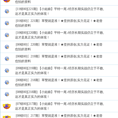
也怕的资料
[11错00][221期]:【小姑娘】平特一尾↓经历长期实战仍立于不败,
这才是真正实力的体现！
[01错00]〖221期〗單雙就是准！★坚持原创,实力见证！★老曾
也怕的资料
[10错00][220期]:【小姑娘】平特一尾↓经历长期实战仍立于不败,
这才是真正实力的体现！
[00错00]〖220期〗單雙就是准！★坚持原创,实力见证！★老曾
也怕的资料
[00错00]〖219期〗單雙就是准！★坚持原创,实力见证！★老曾
也怕的资料
[09错00][219期]:【小姑娘】平特一尾↓经历长期实战仍立于不败,
这才是真正实力的体现！
[00错00]〖218期〗單雙就是准！★坚持原创,实力见证！★老曾
也怕的资料
[08错00][218期]:【小姑娘】平特一尾↓经历长期实战仍立于不败,
这才是真正实力的体现！
[07错00][217期]:【小姑娘】平特一尾↓经历长期实战仍立于不败,
这才是真正实力的体现！
[08错03]〖217期〗單雙就是准！★坚持原创,实力见证！★老曾