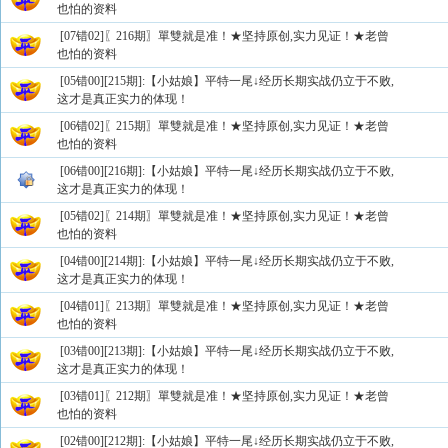
也怕的资料
[07错02]〖216期〗單雙就是准！★坚持原创,实力见证！★老曾
也怕的资料
[05错00][215期]:【小姑娘】平特一尾↓经历长期实战仍立于不败,
这才是真正实力的体现！
[06错02]〖215期〗單雙就是准！★坚持原创,实力见证！★老曾
也怕的资料
[06错00][216期]:【小姑娘】平特一尾↓经历长期实战仍立于不败,
这才是真正实力的体现！
[05错02]〖214期〗單雙就是准！★坚持原创,实力见证！★老曾
也怕的资料
[04错00][214期]:【小姑娘】平特一尾↓经历长期实战仍立于不败,
这才是真正实力的体现！
[04错01]〖213期〗單雙就是准！★坚持原创,实力见证！★老曾
也怕的资料
[03错00][213期]:【小姑娘】平特一尾↓经历长期实战仍立于不败,
这才是真正实力的体现！
[03错01]〖212期〗單雙就是准！★坚持原创,实力见证！★老曾
也怕的资料
[02错00][212期]:【小姑娘】平特一尾↓经历长期实战仍立于不败,