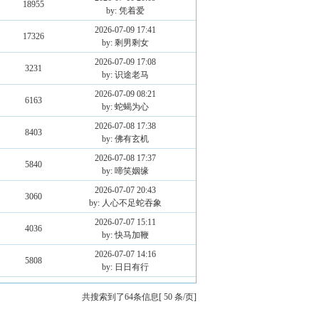
18955
by: 凭着爱
2026-07-09 17:41
17326
by: 剩男剩女
2026-07-09 17:08
3231
by: 识途老马
2026-07-09 08:21
6163
by: 蛇蝎为心
2026-07-08 17:38
8403
by: 佛有玄机
2026-07-08 17:37
5840
by: 啼笑姻缘
2026-07-07 20:43
3060
by: 人心不足蛇吞象
2026-07-07 15:11
4036
by: 快马加鞭
2026-07-07 14:16
5808
by: 日日有行
共搜索到了64条信息[ 50 条/页]