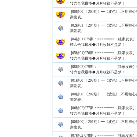
转六合我最棒◆月月收钱不是梦！
[00错00]〔205期〕━《波色》..不用
期发表。
[02错01]〔204期〕━《波色》..不用
期发表。
[04错01]075期：========（独家发
转六合我最棒◆月月收钱不是梦！
[05错01]076期：========（独家发
转六合我最棒◆月月收钱不是梦！
[08错02]079期：========（独家发
转六合我最棒◆月月收钱不是梦！
[01错00]〔203期〕━《波色》..不用
期发表。
[00错00]〔202期〕━《波色》..不用
期发表。
[06错02]077期：========（独家发
转六合我最棒◆月月收钱不是梦！
[00错00]〔201期〕━《波色》..不用
期发表。
[07错02]078期：========（独家发