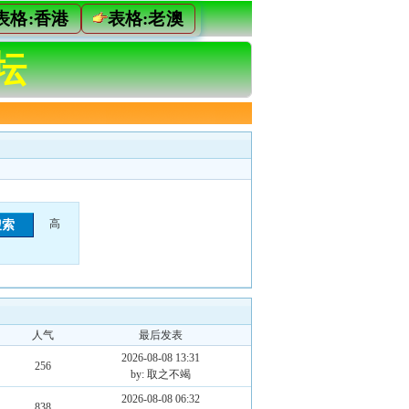
表格:香港
表格:老澳
坛
高
人气
最后发表
2026-08-08 13:31
256
by: 取之不竭
2026-08-08 06:32
838