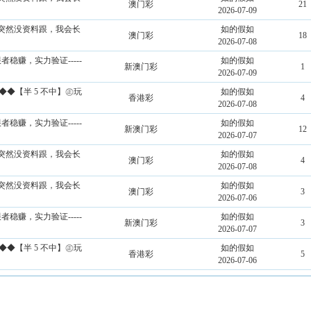
澳门彩
21
2026-07-09
担心突然没资料跟，我会长
如的假如
澳门彩
18
2026-07-08
 跟者稳赚，实力验证-----
如的假如
新澳门彩
1
2026-07-09
表）◆◆【半 5 不中】㊣玩
如的假如
香港彩
4
2026-07-08
 跟者稳赚，实力验证-----
如的假如
新澳门彩
12
2026-07-07
担心突然没资料跟，我会长
如的假如
澳门彩
4
2026-07-08
担心突然没资料跟，我会长
如的假如
澳门彩
3
2026-07-06
 跟者稳赚，实力验证-----
如的假如
新澳门彩
3
2026-07-07
表）◆◆【半 5 不中】㊣玩
如的假如
香港彩
5
2026-07-06