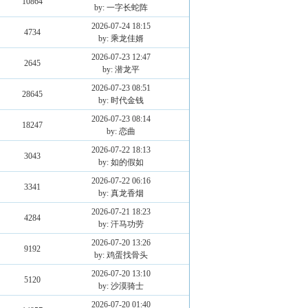
10864
by: 一字长蛇阵
2026-07-24 18:15
4734
by: 乘龙佳婿
2026-07-23 12:47
2645
by: 潜龙平
2026-07-23 08:51
28645
by: 时代金钱
2026-07-23 08:14
18247
by: 恋曲
2026-07-22 18:13
3043
by: 如的假如
2026-07-22 06:16
3341
by: 真龙香烟
2026-07-21 18:23
4284
by: 汗马功劳
2026-07-20 13:26
9192
by: 鸡蛋找骨头
2026-07-20 13:10
5120
by: 沙漠骑士
2026-07-20 01:40