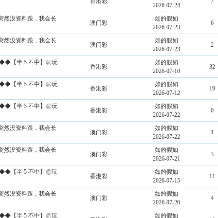
香港彩
7
2026-07-24
担心突然没资料跟，我会长
如的假如
澳门彩
6
2026-07-23
担心突然没资料跟，我会长
如的假如
澳门彩
2
2026-07-23
表）◆◆【半 5 不中】㊣玩
如的假如
香港彩
32
2026-07-10
表）◆◆【半 5 不中】㊣玩
如的假如
香港彩
19
2026-07-12
表）◆◆【半 5 不中】㊣玩
如的假如
香港彩
0
2026-07-22
担心突然没资料跟，我会长
如的假如
澳门彩
1
2026-07-22
担心突然没资料跟，我会长
如的假如
澳门彩
3
2026-07-21
表）◆◆【半 5 不中】㊣玩
如的假如
香港彩
11
2026-07-15
担心突然没资料跟，我会长
如的假如
澳门彩
4
2026-07-20
表）◆◆【半 5 不中】㊣玩
如的假如