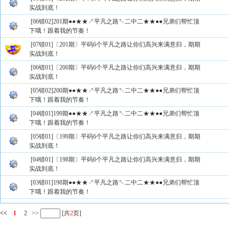
实战到底！
[06错02]201期●●★★↗平凡之路↖二中二★★●●兄弟们帮忙顶
下哦！跟着我的节奏！
[07错01]〔201期〕平码6个平凡之路让你们高兴来满意归，期期
实战到底！
[06错01]〔200期〕平码6个平凡之路让你们高兴来满意归，期期
实战到底！
[05错02]200期●●★★↗平凡之路↖二中二★★●●兄弟们帮忙顶
下哦！跟着我的节奏！
[04错01]199期●●★★↗平凡之路↖二中二★★●●兄弟们帮忙顶
下哦！跟着我的节奏！
[05错01]〔199期〕平码6个平凡之路让你们高兴来满意归，期期
实战到底！
[04错01]〔198期〕平码6个平凡之路让你们高兴来满意归，期期
实战到底！
[03错01]198期●●★★↗平凡之路↖二中二★★●●兄弟们帮忙顶
下哦！跟着我的节奏！
<<
1
2
>>
[共
2
页]