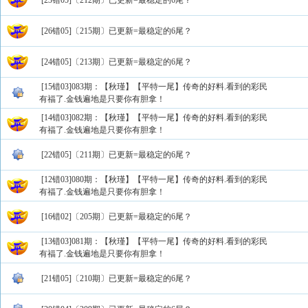
[23错05]〔212期〕已更新=最稳定的6尾？
[26错05]〔215期〕已更新=最稳定的6尾？
[24错05]〔213期〕已更新=最稳定的6尾？
[15错03]083期：【秋瑾】【平特一尾】传奇的好料.看到的彩民
有福了.金钱遍地是只要你有胆拿！
[14错03]082期：【秋瑾】【平特一尾】传奇的好料.看到的彩民
有福了.金钱遍地是只要你有胆拿！
[22错05]〔211期〕已更新=最稳定的6尾？
[12错03]080期：【秋瑾】【平特一尾】传奇的好料.看到的彩民
有福了.金钱遍地是只要你有胆拿！
[16错02]〔205期〕已更新=最稳定的6尾？
[13错03]081期：【秋瑾】【平特一尾】传奇的好料.看到的彩民
有福了.金钱遍地是只要你有胆拿！
[21错05]〔210期〕已更新=最稳定的6尾？