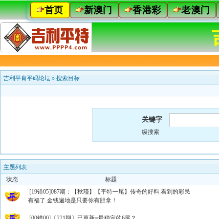
首页
新澳门
香港彩
老澳门
吉利平肖平码论坛
»
搜索目标
关键字
级搜索
主题列表
状态
标题
[19错05]087期：【秋瑾】【平特一尾】传奇的好料.看到的彩民
有福了.金钱遍地是只要你有胆拿！
[00错00]〔221期〕已更新=最稳定的6尾？