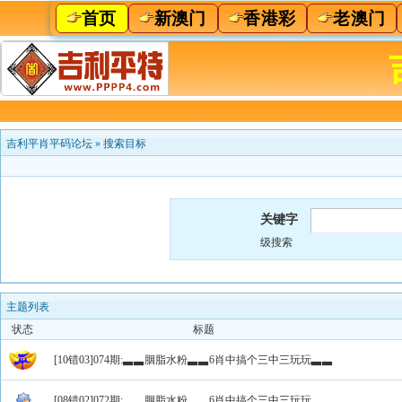
首页
新澳门
香港彩
老澳门
吉利平肖平码论坛
»
搜索目标
关键字
级搜索
主题列表
状态
标题
[10错03]074期:▃▃胭脂水粉▃▃6肖中搞个三中三玩玩▃▃
[08错02]072期:▃▃胭脂水粉▃▃6肖中搞个三中三玩玩▃▃