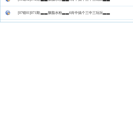
[07错01]071期:▃▃胭脂水粉▃▃6肖中搞个三中三玩玩▃▃