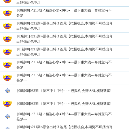
出码强劲包中.】
[00错00]↗213期↗精选心水●3中3●---跟下赚大钱---奔驰宝马不
是梦---
[00错00]≮212期≯原创出特 3 连尾【把握机会,本期势不可挡出肖
出码强劲包中.】
[03错01]≮215期≯原创出特 3 连尾【把握机会,本期势不可挡出肖
出码强劲包中.】
[01错00]≮213期≯原创出特 3 连尾【把握机会,本期势不可挡出肖
出码强劲包中.】
[00错00]↗214期↗精选心水●3中3●---跟下赚大钱---奔驰宝马不
是梦---
[00错00]↗215期↗精选心水●3中3●---跟下赚大钱---奔驰宝马不
是梦---
[00错00]083期.〔陆不中〕中特～～把握机 会赚大钱,横财致富!
[00错00]082期.〔陆不中〕中特～～把握机 会赚大钱,横财致富!
[00错00]↗211期↗精选心水●3中3●---跟下赚大钱---奔驰宝马不
是梦---
[00错00]≮211期≯原创出特 3 连尾【把握机会,本期势不可挡出肖