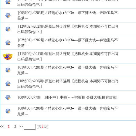
出码强劲包中.】
[00错00]↗203期↗精选心水●3中3●---跟下赚大钱---奔驰宝马不
是梦---
[12错02]≮202期≯原创出特 3 连尾【把握机会,本期势不可挡出肖
出码强劲包中.】
[02错01]↗202期↗精选心水●3中3●---跟下赚大钱---奔驰宝马不
是梦---
[11错02]≮201期≯原创出特 3 连尾【把握机会,本期势不可挡出肖
出码强劲包中.】
[01错00]↗201期↗精选心水●3中3●---跟下赚大钱---奔驰宝马不
是梦---
[10错02]≮200期≯原创出特 3 连尾【把握机会,本期势不可挡出肖
出码强劲包中.】
[00错00]077期.〔陆不中〕中特～～把握机 会赚大钱,横财致富!
[00错00]↗200期↗精选心水●3中3●---跟下赚大钱---奔驰宝马不
是梦---
<<
1
2
>>
[共
2
页]