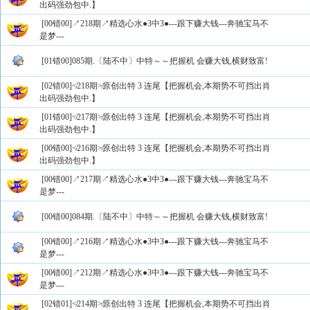
出码强劲包中.】
[00错00]↗218期↗精选心水●3中3●---跟下赚大钱---奔驰宝马不
是梦---
[01错00]085期.〔陆不中〕中特～～把握机 会赚大钱,横财致富!
[02错00]≮218期≯原创出特 3 连尾【把握机会,本期势不可挡出肖
出码强劲包中.】
[01错00]≮217期≯原创出特 3 连尾【把握机会,本期势不可挡出肖
出码强劲包中.】
[00错00]≮216期≯原创出特 3 连尾【把握机会,本期势不可挡出肖
出码强劲包中.】
[00错00]↗217期↗精选心水●3中3●---跟下赚大钱---奔驰宝马不
是梦---
[00错00]084期.〔陆不中〕中特～～把握机 会赚大钱,横财致富!
[00错00]↗216期↗精选心水●3中3●---跟下赚大钱---奔驰宝马不
是梦---
[00错00]↗212期↗精选心水●3中3●---跟下赚大钱---奔驰宝马不
是梦---
[02错01]≮214期≯原创出特 3 连尾【把握机会,本期势不可挡出肖