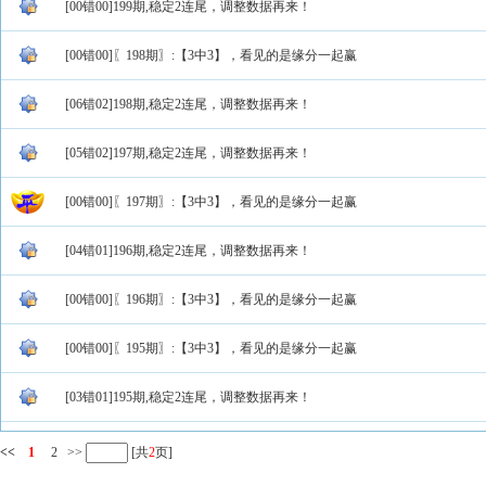
[00错00]199期,稳定2连尾，调整数据再来！
[00错00]〖198期〗:【3中3】，看见的是缘分一起赢
[06错02]198期,稳定2连尾，调整数据再来！
[05错02]197期,稳定2连尾，调整数据再来！
[00错00]〖197期〗:【3中3】，看见的是缘分一起赢
[04错01]196期,稳定2连尾，调整数据再来！
[00错00]〖196期〗:【3中3】，看见的是缘分一起赢
[00错00]〖195期〗:【3中3】，看见的是缘分一起赢
[03错01]195期,稳定2连尾，调整数据再来！
<<
1
2
>>
[共
2
页]