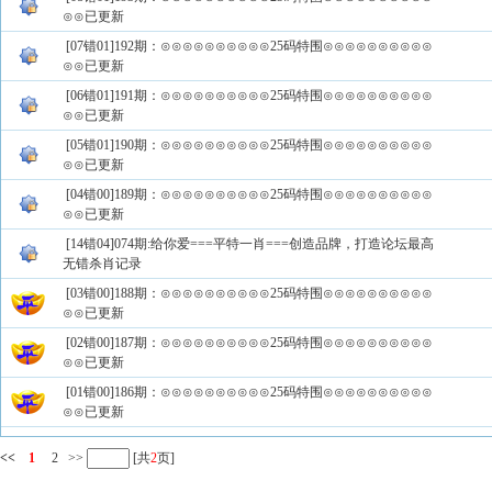
⊙⊙已更新
[07错01]192期：⊙⊙⊙⊙⊙⊙⊙⊙⊙⊙25码特围⊙⊙⊙⊙⊙⊙⊙⊙⊙⊙
⊙⊙已更新
[06错01]191期：⊙⊙⊙⊙⊙⊙⊙⊙⊙⊙25码特围⊙⊙⊙⊙⊙⊙⊙⊙⊙⊙
⊙⊙已更新
[05错01]190期：⊙⊙⊙⊙⊙⊙⊙⊙⊙⊙25码特围⊙⊙⊙⊙⊙⊙⊙⊙⊙⊙
⊙⊙已更新
[04错00]189期：⊙⊙⊙⊙⊙⊙⊙⊙⊙⊙25码特围⊙⊙⊙⊙⊙⊙⊙⊙⊙⊙
⊙⊙已更新
[14错04]074期:给你爱===平特一肖===创造品牌，打造论坛最高
无错杀肖记录
[03错00]188期：⊙⊙⊙⊙⊙⊙⊙⊙⊙⊙25码特围⊙⊙⊙⊙⊙⊙⊙⊙⊙⊙
⊙⊙已更新
[02错00]187期：⊙⊙⊙⊙⊙⊙⊙⊙⊙⊙25码特围⊙⊙⊙⊙⊙⊙⊙⊙⊙⊙
⊙⊙已更新
[01错00]186期：⊙⊙⊙⊙⊙⊙⊙⊙⊙⊙25码特围⊙⊙⊙⊙⊙⊙⊙⊙⊙⊙
⊙⊙已更新
<<
1
2
>>
[共
2
页]