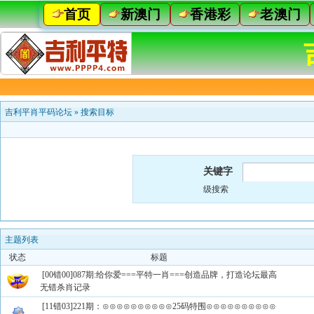
首页
新澳门
香港彩
老澳门
吉利平肖平码论坛
»
搜索目标
关键字
级搜索
主题列表
状态
标题
[00错00]087期:给你爱===平特一肖===创造品牌，打造论坛最高
无错杀肖记录
[11错03]221期：⊙⊙⊙⊙⊙⊙⊙⊙⊙⊙25码特围⊙⊙⊙⊙⊙⊙⊙⊙⊙⊙