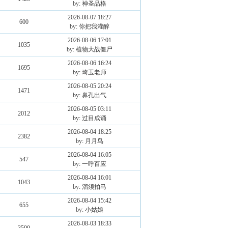
by: 神圣品格
2026-08-07 18:27
600
by: 你把我灌醉
2026-08-06 17:01
1035
by: 植物大战僵尸
2026-08-06 16:24
1695
by: 琦玉老师
2026-08-05 20:24
1471
by: 鼻孔出气
2026-08-05 03:11
2012
by: 过目成诵
2026-08-04 18:25
2382
by: 月月鸟
2026-08-04 16:05
547
by: 一呼百应
2026-08-04 16:01
1043
by: 溜须拍马
2026-08-04 15:42
655
by: 小姑娘
2026-08-03 18:33