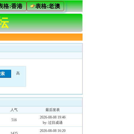
表格:香港
表格:老澳
坛
高
人气
最后发表
2026-08-08 19:46
516
by: 过目成诵
2026-08-08 16:20
1425