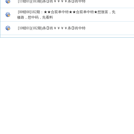
[11错01](183期)杀③肖￥￥￥￥杀③肖中特
[00错00]182期：★★合双单中特★★合双单中特★想致富，先
修路，想中码，先看料
[10错01](182期)杀③肖￥￥￥￥杀③肖中特