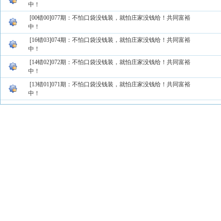
中！
[00错00]077期：不怕口袋没钱装，就怕庄家没钱给！共同富裕
中！
[16错03]074期：不怕口袋没钱装，就怕庄家没钱给！共同富裕
中！
[14错02]072期：不怕口袋没钱装，就怕庄家没钱给！共同富裕
中！
[13错01]071期：不怕口袋没钱装，就怕庄家没钱给！共同富裕
中！