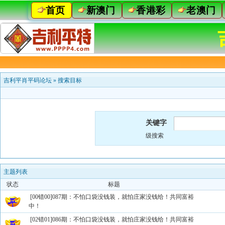
首页
新澳门
香港彩
老澳门
吉利平肖平码论坛
»
搜索目标
关键字
级搜索
主题列表
状态
标题
[00错00]087期：不怕口袋没钱装，就怕庄家没钱给！共同富裕
中！
[02错01]086期：不怕口袋没钱装，就怕庄家没钱给！共同富裕