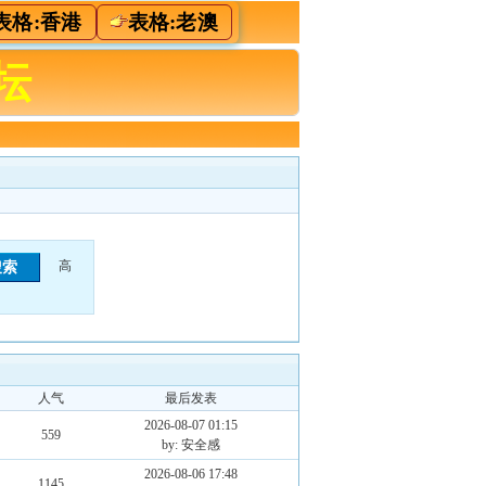
表格:香港
表格:老澳
坛
高
人气
最后发表
2026-08-07 01:15
559
by: 安全感
2026-08-06 17:48
1145