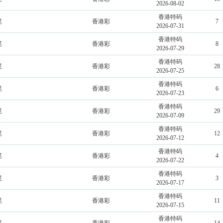
2026-08-02
香港特码
尾
香港彩
7
2026-07-31
香港特码
尾
香港彩
8
2026-07-29
香港特码
尾
香港彩
28
2026-07-25
香港特码
尾
香港彩
6
2026-07-23
香港特码
尾
香港彩
29
2026-07-09
香港特码
尾
香港彩
12
2026-07-12
香港特码
尾
香港彩
4
2026-07-22
香港特码
尾
香港彩
3
2026-07-17
香港特码
尾
香港彩
11
2026-07-15
香港特码