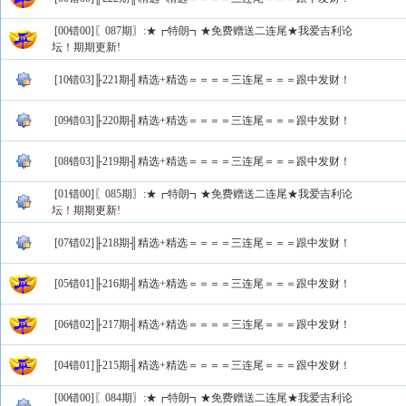
[00错00]〖087期〗:★┏特朗┓★免费赠送二连尾★我爱吉利论
坛！期期更新!
[10错03]╟221期╢精选+精选＝＝＝＝三连尾＝＝＝跟中发财！
[09错03]╟220期╢精选+精选＝＝＝＝三连尾＝＝＝跟中发财！
[08错03]╟219期╢精选+精选＝＝＝＝三连尾＝＝＝跟中发财！
[01错00]〖085期〗:★┏特朗┓★免费赠送二连尾★我爱吉利论
坛！期期更新!
[07错02]╟218期╢精选+精选＝＝＝＝三连尾＝＝＝跟中发财！
[05错01]╟216期╢精选+精选＝＝＝＝三连尾＝＝＝跟中发财！
[06错02]╟217期╢精选+精选＝＝＝＝三连尾＝＝＝跟中发财！
[04错01]╟215期╢精选+精选＝＝＝＝三连尾＝＝＝跟中发财！
[00错00]〖084期〗:★┏特朗┓★免费赠送二连尾★我爱吉利论