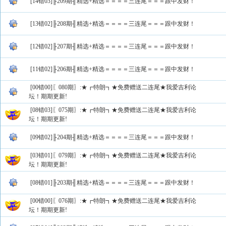
[14错03]╟209期╢精选+精选＝＝＝＝三连尾＝＝＝跟中发财！
[13错02]╟208期╢精选+精选＝＝＝＝三连尾＝＝＝跟中发财！
[12错02]╟207期╢精选+精选＝＝＝＝三连尾＝＝＝跟中发财！
[11错02]╟206期╢精选+精选＝＝＝＝三连尾＝＝＝跟中发财！
[00错00]〖080期〗:★┏特朗┓★免费赠送二连尾★我爱吉利论
坛！期期更新!
[08错03]〖075期〗:★┏特朗┓★免费赠送二连尾★我爱吉利论
坛！期期更新!
[09错02]╟204期╢精选+精选＝＝＝＝三连尾＝＝＝跟中发财！
[03错01]〖079期〗:★┏特朗┓★免费赠送二连尾★我爱吉利论
坛！期期更新!
[08错01]╟203期╢精选+精选＝＝＝＝三连尾＝＝＝跟中发财！
[00错00]〖076期〗:★┏特朗┓★免费赠送二连尾★我爱吉利论
坛！期期更新!