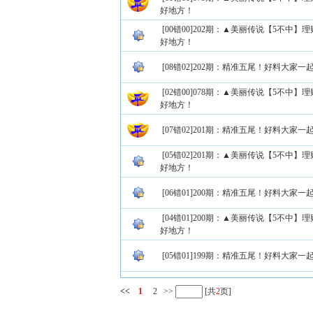
好地方！
[00错00]202期：▲美丽传说【5不中
好地方！
[08错02]202期：精准五尾！好料大家一
[02错00]078期：▲美丽传说【5不中
好地方！
[07错02]201期：精准五尾！好料大家一
[05错02]201期：▲美丽传说【5不中
好地方！
[06错01]200期：精准五尾！好料大家一
[04错01]200期：▲美丽传说【5不中
好地方！
[05错01]199期：精准五尾！好料大家一
<<
1
2
>>
[共
2
页]