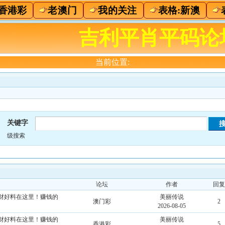
香港彩
老澳门
我的关注
表格:新澳
吉利平肖平码论
当前位置:
关键字
级搜索
论坛
作者
回复
】理财好料在这里！赚钱的
美丽传说
澳门彩
2
2026-08-05
】理财好料在这里！赚钱的
美丽传说
香港彩
5