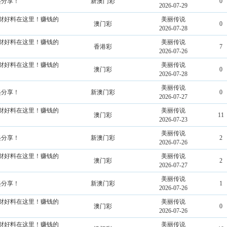
起分享！
新澳门彩
0
2026-07-29
】理财好料在这里！赚钱的
美丽传说
澳门彩
0
2026-07-28
】理财好料在这里！赚钱的
美丽传说
香港彩
7
2026-07-26
】理财好料在这里！赚钱的
美丽传说
澳门彩
0
2026-07-28
美丽传说
起分享！
新澳门彩
0
2026-07-27
】理财好料在这里！赚钱的
美丽传说
澳门彩
11
2026-07-23
美丽传说
起分享！
新澳门彩
2
2026-07-26
】理财好料在这里！赚钱的
美丽传说
澳门彩
2
2026-07-27
美丽传说
起分享！
新澳门彩
1
2026-07-26
】理财好料在这里！赚钱的
美丽传说
澳门彩
0
2026-07-26
】理财好料在这里！赚钱的
美丽传说