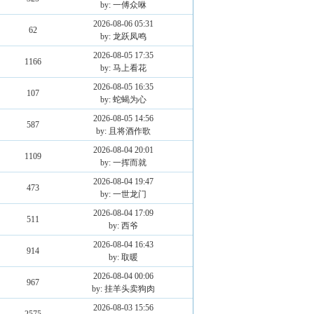
by: 一傅众咻
2026-08-06 05:31
62
by: 龙跃凤鸣
2026-08-05 17:35
1166
by: 马上看花
2026-08-05 16:35
107
by: 蛇蝎为心
2026-08-05 14:56
587
by: 且将酒作歌
2026-08-04 20:01
1109
by: 一挥而就
2026-08-04 19:47
473
by: 一世龙门
2026-08-04 17:09
511
by: 西爷
2026-08-04 16:43
914
by: 取暖
2026-08-04 00:06
967
by: 挂羊头卖狗肉
2026-08-03 15:56