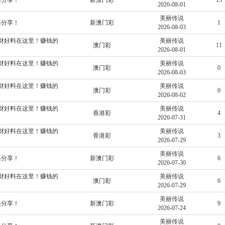
起分享！
新澳门彩
15
2026-08-01
美丽传说
起分享！
新澳门彩
1
2026-08-03
】理财好料在这里！赚钱的
美丽传说
澳门彩
11
2026-08-01
】理财好料在这里！赚钱的
美丽传说
澳门彩
0
2026-08-03
】理财好料在这里！赚钱的
美丽传说
澳门彩
0
2026-08-02
】理财好料在这里！赚钱的
美丽传说
香港彩
4
2026-07-31
】理财好料在这里！赚钱的
美丽传说
香港彩
3
2026-07-29
美丽传说
起分享！
新澳门彩
6
2026-07-30
】理财好料在这里！赚钱的
美丽传说
澳门彩
6
2026-07-29
美丽传说
起分享！
新澳门彩
9
2026-07-24
美丽传说