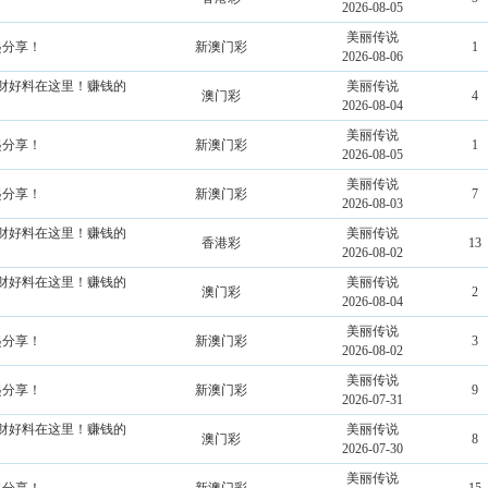
2026-08-05
美丽传说
起分享！
新澳门彩
1
2026-08-06
】理财好料在这里！赚钱的
美丽传说
澳门彩
4
2026-08-04
美丽传说
起分享！
新澳门彩
1
2026-08-05
美丽传说
起分享！
新澳门彩
7
2026-08-03
】理财好料在这里！赚钱的
美丽传说
香港彩
13
2026-08-02
】理财好料在这里！赚钱的
美丽传说
澳门彩
2
2026-08-04
美丽传说
起分享！
新澳门彩
3
2026-08-02
美丽传说
起分享！
新澳门彩
9
2026-07-31
】理财好料在这里！赚钱的
美丽传说
澳门彩
8
2026-07-30
美丽传说