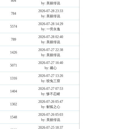
804
by: 美丽传说
2026-07-28 23:33
784
by: 美丽传说
2026-07-28 14:29
5574
by: 一劳永逸
2026-07-28 02:40
789
by: 美丽传说
2026-07-27 22:38
1426
by: 美丽传说
2026-07-27 16:40
5071
by: 藏心
2026-07-27 13:26
1316
by: 狡兔三窟
2026-07-27 07:53
1404
by: 惨不忍睹
2026-07-26 05:47
1302
by: 豺狐之心
2026-07-26 05:03
1548
by: 美丽传说
2026-07-25 18:37