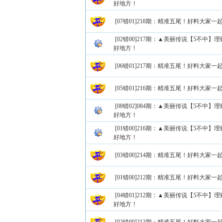
好地方！
[07错01]218期：精准五尾！好料大家一
[02错00]217期：▲美丽传说【5不中
好地方！
[06错01]217期：精准五尾！好料大家一
[05错01]216期：精准五尾！好料大家一
[08错02]084期：▲美丽传说【5不中
好地方！
[01错00]216期：▲美丽传说【5不中
好地方！
[03错00]214期：精准五尾！好料大家一
[01错00]212期：精准五尾！好料大家一
[04错01]212期：▲美丽传说【5不中
好地方！