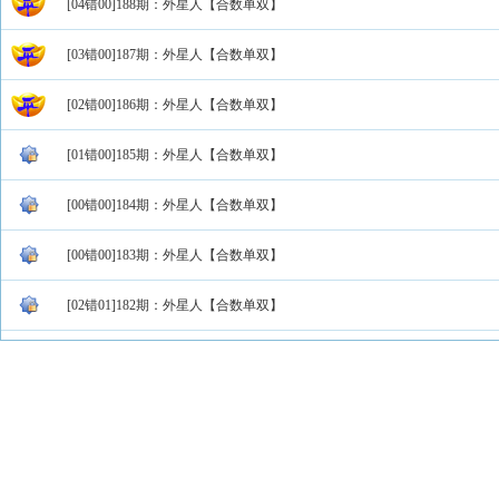
[04错00]188期：外星人【合数单双】
[03错00]187期：外星人【合数单双】
[02错00]186期：外星人【合数单双】
[01错00]185期：外星人【合数单双】
[00错00]184期：外星人【合数单双】
[00错00]183期：外星人【合数单双】
[02错01]182期：外星人【合数单双】