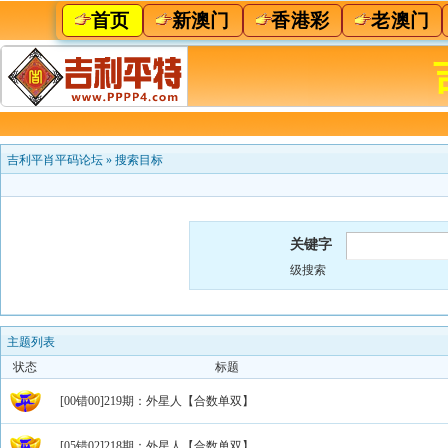
首页
新澳门
香港彩
老澳门
吉利平肖平码论坛
»
搜索目标
关键字
级搜索
主题列表
状态
标题
[00错00]219期：外星人【合数单双】
[05错02]218期：外星人【合数单双】