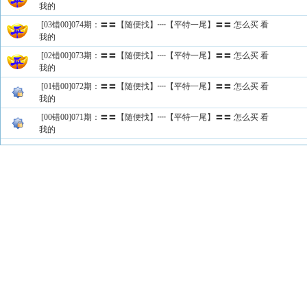
我的
[03错00]074期：〓〓【随便找】┉【平特一尾】〓〓 怎么买 看
我的
[02错00]073期：〓〓【随便找】┉【平特一尾】〓〓 怎么买 看
我的
[01错00]072期：〓〓【随便找】┉【平特一尾】〓〓 怎么买 看
我的
[00错00]071期：〓〓【随便找】┉【平特一尾】〓〓 怎么买 看
我的