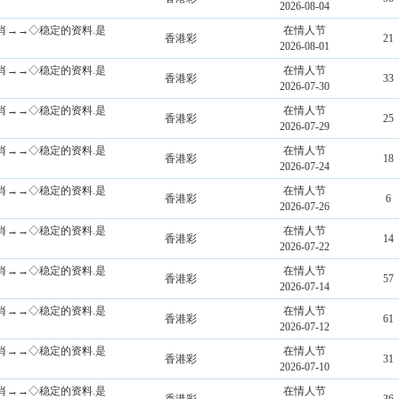
2026-08-04
特2肖→→◇稳定的资料.是
在情人节
香港彩
21
2026-08-01
特2肖→→◇稳定的资料.是
在情人节
香港彩
33
2026-07-30
特2肖→→◇稳定的资料.是
在情人节
香港彩
25
2026-07-29
特2肖→→◇稳定的资料.是
在情人节
香港彩
18
2026-07-24
特2肖→→◇稳定的资料.是
在情人节
香港彩
6
2026-07-26
特2肖→→◇稳定的资料.是
在情人节
香港彩
14
2026-07-22
特2肖→→◇稳定的资料.是
在情人节
香港彩
57
2026-07-14
特2肖→→◇稳定的资料.是
在情人节
香港彩
61
2026-07-12
特2肖→→◇稳定的资料.是
在情人节
香港彩
31
2026-07-10
特2肖→→◇稳定的资料.是
在情人节