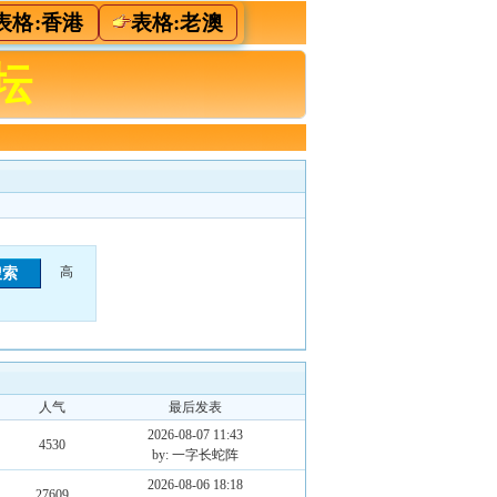
表格:香港
表格:老澳
坛
高
人气
最后发表
2026-08-07 11:43
4530
by: 一字长蛇阵
2026-08-06 18:18
27609