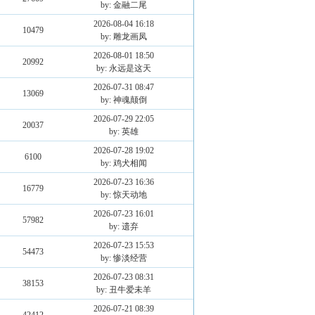
by: 金融二尾
2026-08-04 16:18
10479
by: 雕龙画凤
2026-08-01 18:50
20992
by: 永远是这天
2026-07-31 08:47
13069
by: 神魂颠倒
2026-07-29 22:05
20037
by: 英雄
2026-07-28 19:02
6100
by: 鸡犬相闻
2026-07-23 16:36
16779
by: 惊天动地
2026-07-23 16:01
57982
by: 遗弃
2026-07-23 15:53
54473
by: 惨淡经营
2026-07-23 08:31
38153
by: 丑牛爱未羊
2026-07-21 08:39