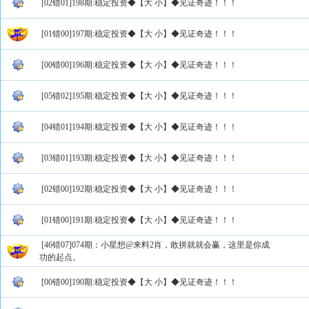
[02错01]198期:稳定投资◆【大 小】◆见证奇迹！！！
[01错00]197期:稳定投资◆【大 小】◆见证奇迹！！！
[00错00]196期:稳定投资◆【大 小】◆见证奇迹！！！
[05错02]195期:稳定投资◆【大 小】◆见证奇迹！！！
[04错01]194期:稳定投资◆【大 小】◆见证奇迹！！！
[03错01]193期:稳定投资◆【大 小】◆见证奇迹！！！
[02错00]192期:稳定投资◆【大 小】◆见证奇迹！！！
[01错00]191期:稳定投资◆【大 小】◆见证奇迹！！！
[46错07]074期：小星想@来料2肖，敢拼就就会赢，这里是你成
功的起点。
[00错00]190期:稳定投资◆【大 小】◆见证奇迹！！！