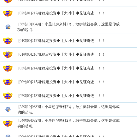
[02错01]217期:稳定投资◆【大 小】◆见证奇迹！！！
[56错10]084期：小星想@来料2肖，敢拼就就会赢，这里是你成
功的起点。
[01错00]212期:稳定投资◆【大 小】◆见证奇迹！！！
[01错00]216期:稳定投资◆【大 小】◆见证奇迹！！！
[03错01]214期:稳定投资◆【大 小】◆见证奇迹！！！
[00错00]215期:稳定投资◆【大 小】◆见证奇迹！！！
[02错00]213期:稳定投资◆【大 小】◆见证奇迹！！！
[55错10]083期：小星想@来料2肖，敢拼就就会赢，这里是你成
功的起点。
[54错09]082期：小星想@来料2肖，敢拼就就会赢，这里是你成
功的起点。