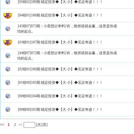
[05错02]189期:稳定投资◆【大 小】◆见证奇迹！！！
[04错01]188期:稳定投资◆【大 小】◆见证奇迹！！！
[45错07]073期：小星想@来料2肖，敢拼就就会赢，这里是你成
功的起点。
[03错01]187期:稳定投资◆【大 小】◆见证奇迹！！！
[44错07]072期：小星想@来料2肖，敢拼就就会赢，这里是你成
功的起点。
[02错01]186期:稳定投资◆【大 小】◆见证奇迹！！！
[01错00]185期:稳定投资◆【大 小】◆见证奇迹！！！
[00错00]184期:稳定投资◆【大 小】◆见证奇迹！！！
[00错00]183期:稳定投资◆【大 小】◆见证奇迹！！！
<<
1
2
>>
[共
2
页]