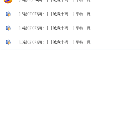
[16错03]074期：╋╋诚意十码╋╋平特一尾
[15错02]073期：╋╋诚意十码╋╋平特一尾
[14错02]072期：╋╋诚意十码╋╋平特一尾
[13错02]071期：╋╋诚意十码╋╋平特一尾