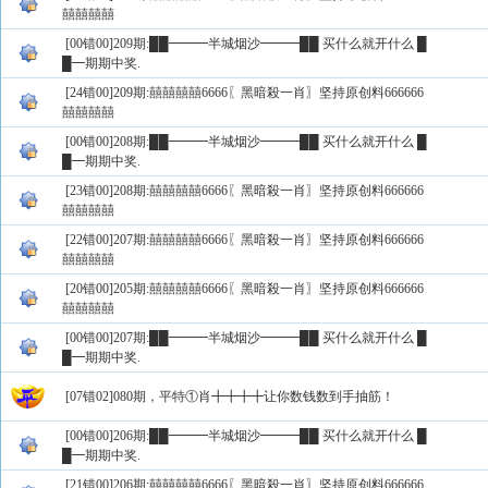
囍囍囍囍
[00错00]209期:██━━━半城烟沙━━━██ 买什么就开什么 █
█━期期中奖.
[24错00]209期:囍囍囍囍6666〖黑暗殺一肖〗坚持原创料666666
囍囍囍囍
[00错00]208期:██━━━半城烟沙━━━██ 买什么就开什么 █
█━期期中奖.
[23错00]208期:囍囍囍囍6666〖黑暗殺一肖〗坚持原创料666666
囍囍囍囍
[22错00]207期:囍囍囍囍6666〖黑暗殺一肖〗坚持原创料666666
囍囍囍囍
[20错00]205期:囍囍囍囍6666〖黑暗殺一肖〗坚持原创料666666
囍囍囍囍
[00错00]207期:██━━━半城烟沙━━━██ 买什么就开什么 █
█━期期中奖.
[07错02]080期，平特①肖╋╋╋╋让你数钱数到手抽筋！
[00错00]206期:██━━━半城烟沙━━━██ 买什么就开什么 █
█━期期中奖.
[21错00]206期:囍囍囍囍6666〖黑暗殺一肖〗坚持原创料666666