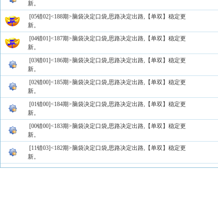
新。
[05错02]<188期>脑袋决定口袋,思路决定出路,【单双】稳定更
新。
[04错01]<187期>脑袋决定口袋,思路决定出路,【单双】稳定更
新。
[03错01]<186期>脑袋决定口袋,思路决定出路,【单双】稳定更
新。
[02错00]<185期>脑袋决定口袋,思路决定出路,【单双】稳定更
新。
[01错00]<184期>脑袋决定口袋,思路决定出路,【单双】稳定更
新。
[00错00]<183期>脑袋决定口袋,思路决定出路,【单双】稳定更
新。
[11错03]<182期>脑袋决定口袋,思路决定出路,【单双】稳定更
新。