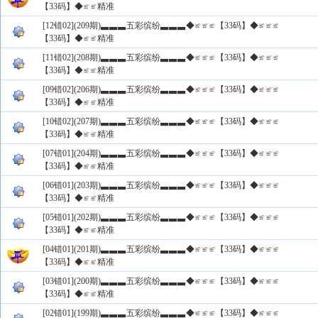
【33码】◆≌≌精准
[12错02](209期)▃▃▃五彩缤纷▃▃▃◆≌≌≌【33码】◆≌≌≌
【33码】◆≌≌精准
[11错02](208期)▃▃▃五彩缤纷▃▃▃◆≌≌≌【33码】◆≌≌≌
【33码】◆≌≌精准
[09错02](206期)▃▃▃五彩缤纷▃▃▃◆≌≌≌【33码】◆≌≌≌
【33码】◆≌≌精准
[10错02](207期)▃▃▃五彩缤纷▃▃▃◆≌≌≌【33码】◆≌≌≌
【33码】◆≌≌精准
[07错01](204期)▃▃▃五彩缤纷▃▃▃◆≌≌≌【33码】◆≌≌≌
【33码】◆≌≌精准
[06错01](203期)▃▃▃五彩缤纷▃▃▃◆≌≌≌【33码】◆≌≌≌
【33码】◆≌≌精准
[05错01](202期)▃▃▃五彩缤纷▃▃▃◆≌≌≌【33码】◆≌≌≌
【33码】◆≌≌精准
[04错01](201期)▃▃▃五彩缤纷▃▃▃◆≌≌≌【33码】◆≌≌≌
【33码】◆≌≌精准
[03错01](200期)▃▃▃五彩缤纷▃▃▃◆≌≌≌【33码】◆≌≌≌
【33码】◆≌≌精准
[02错01](199期)▃▃▃五彩缤纷▃▃▃◆≌≌≌【33码】◆≌≌≌