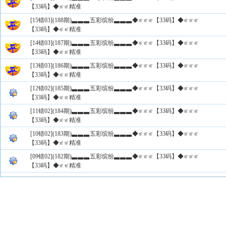
【33码】◆≌≌精准
[15错03](188期)▃▃▃五彩缤纷▃▃▃◆≌≌≌【33码】◆≌≌≌
【33码】◆≌≌精准
[14错03](187期)▃▃▃五彩缤纷▃▃▃◆≌≌≌【33码】◆≌≌≌
【33码】◆≌≌精准
[13错03](186期)▃▃▃五彩缤纷▃▃▃◆≌≌≌【33码】◆≌≌≌
【33码】◆≌≌精准
[12错02](185期)▃▃▃五彩缤纷▃▃▃◆≌≌≌【33码】◆≌≌≌
【33码】◆≌≌精准
[11错02](184期)▃▃▃五彩缤纷▃▃▃◆≌≌≌【33码】◆≌≌≌
【33码】◆≌≌精准
[10错02](183期)▃▃▃五彩缤纷▃▃▃◆≌≌≌【33码】◆≌≌≌
【33码】◆≌≌精准
[09错02](182期)▃▃▃五彩缤纷▃▃▃◆≌≌≌【33码】◆≌≌≌
【33码】◆≌≌精准