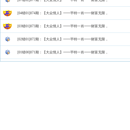
[07错02]077期：【大众情人】━━平特一肖━━财富无限，
[04错01]074期：【大众情人】━━平特一肖━━财富无限，
[03错01]073期：【大众情人】━━平特一肖━━财富无限，
[02错01]072期：【大众情人】━━平特一肖━━财富无限，
[01错00]071期：【大众情人】━━平特一肖━━财富无限，