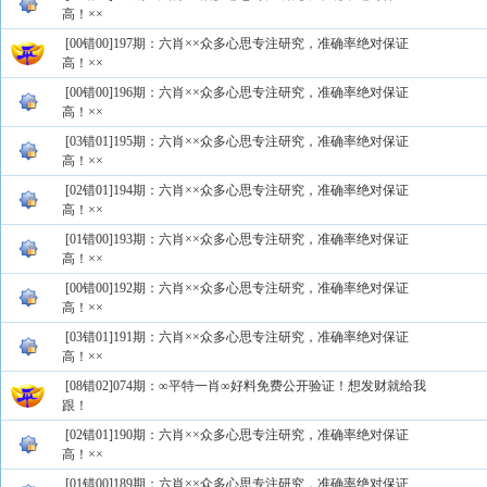
高！××
[00错00]197期：六肖××众多心思专注研究，准确率绝对保证
高！××
[00错00]196期：六肖××众多心思专注研究，准确率绝对保证
高！××
[03错01]195期：六肖××众多心思专注研究，准确率绝对保证
高！××
[02错01]194期：六肖××众多心思专注研究，准确率绝对保证
高！××
[01错00]193期：六肖××众多心思专注研究，准确率绝对保证
高！××
[00错00]192期：六肖××众多心思专注研究，准确率绝对保证
高！××
[03错01]191期：六肖××众多心思专注研究，准确率绝对保证
高！××
[08错02]074期：∞平特一肖∞好料免费公开验证！想发财就给我
跟！
[02错01]190期：六肖××众多心思专注研究，准确率绝对保证
高！××
[01错00]189期：六肖××众多心思专注研究，准确率绝对保证