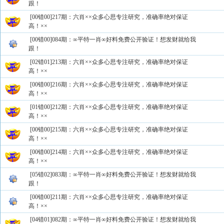
跟！
[00错00]217期：六肖××众多心思专注研究，准确率绝对保证
高！××
[00错00]084期：∞平特一肖∞好料免费公开验证！想发财就给我
跟！
[02错01]213期：六肖××众多心思专注研究，准确率绝对保证
高！××
[00错00]216期：六肖××众多心思专注研究，准确率绝对保证
高！××
[01错00]212期：六肖××众多心思专注研究，准确率绝对保证
高！××
[00错00]215期：六肖××众多心思专注研究，准确率绝对保证
高！××
[00错00]214期：六肖××众多心思专注研究，准确率绝对保证
高！××
[05错02]083期：∞平特一肖∞好料免费公开验证！想发财就给我
跟！
[00错00]211期：六肖××众多心思专注研究，准确率绝对保证
高！××
[04错01]082期：∞平特一肖∞好料免费公开验证！想发财就给我