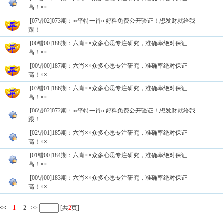
高！××
[07错02]073期：∞平特一肖∞好料免费公开验证！想发财就给我
跟！
[00错00]188期：六肖××众多心思专注研究，准确率绝对保证
高！××
[00错00]187期：六肖××众多心思专注研究，准确率绝对保证
高！××
[03错01]186期：六肖××众多心思专注研究，准确率绝对保证
高！××
[06错02]072期：∞平特一肖∞好料免费公开验证！想发财就给我
跟！
[02错01]185期：六肖××众多心思专注研究，准确率绝对保证
高！××
[01错00]184期：六肖××众多心思专注研究，准确率绝对保证
高！××
[00错00]183期：六肖××众多心思专注研究，准确率绝对保证
高！××
<<
1
2
>>
[共
2
页]