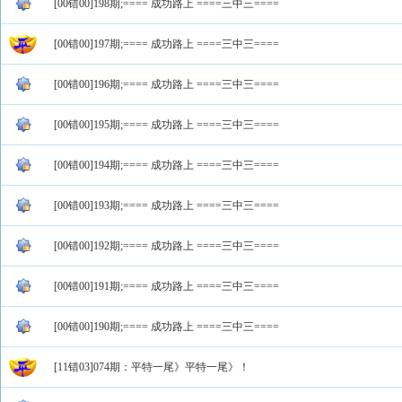
[00错00]198期;==== 成功路上 ====三中三====
[00错00]197期;==== 成功路上 ====三中三====
[00错00]196期;==== 成功路上 ====三中三====
[00错00]195期;==== 成功路上 ====三中三====
[00错00]194期;==== 成功路上 ====三中三====
[00错00]193期;==== 成功路上 ====三中三====
[00错00]192期;==== 成功路上 ====三中三====
[00错00]191期;==== 成功路上 ====三中三====
[00错00]190期;==== 成功路上 ====三中三====
[11错03]074期：平特一尾》平特一尾》！