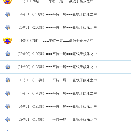
[03错00]078期：≡≡≡平特一尾≡≡≡赢钱于娱乐之中
[04错01]《201期》≡≡≡平特一尾≡≡≡赢钱于娱乐之中
[03错01]《200期》≡≡≡平特一尾≡≡≡赢钱于娱乐之中
[01错00]076期：≡≡≡平特一尾≡≡≡赢钱于娱乐之中
[02错00]《199期》≡≡≡平特一尾≡≡≡赢钱于娱乐之中
[01错00]《198期》≡≡≡平特一尾≡≡≡赢钱于娱乐之中
[00错00]《197期》≡≡≡平特一尾≡≡≡赢钱于娱乐之中
[05错02]《196期》≡≡≡平特一尾≡≡≡赢钱于娱乐之中
[04错01]《195期》≡≡≡平特一尾≡≡≡赢钱于娱乐之中
[03错01]《194期》≡≡≡平特一尾≡≡≡赢钱于娱乐之中