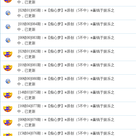
中，已更新
[02错01]085期：≡【痴心梦】≡原创（5不中）≡赢钱于娱乐之
中，已更新
[01错00]084期：≡【痴心梦】≡原创（5不中）≡赢钱于娱乐之
中，已更新
[00错00]083期：≡【痴心梦】≡原创（5不中）≡赢钱于娱乐之
中，已更新
[02错01]082期：≡【痴心梦】≡原创（5不中）≡赢钱于娱乐之
中，已更新
[01错00]081期：≡【痴心梦】≡原创（5不中）≡赢钱于娱乐之
中，已更新
[00错00]080期：≡【痴心梦】≡原创（5不中）≡赢钱于娱乐之
中，已更新
[14错03]075期：≡【痴心梦】≡原创（5不中）≡赢钱于娱乐之
中，已更新
[16错04]077期：≡【痴心梦】≡原创（5不中）≡赢钱于娱乐之
中，已更新
[00错00]079期：≡【痴心梦】≡原创（5不中）≡赢钱于娱乐之
中，已更新
[15错04]076期：≡【痴心梦】≡原创（5不中）≡赢钱于娱乐之