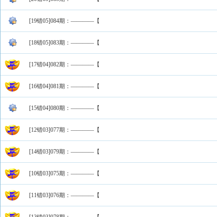
[19错05]084期：————【
[18错05]083期：————【
[17错04]082期：————【
[16错04]081期：————【
[15错04]080期：————【
[12错03]077期：————【
[14错03]079期：————【
[10错03]075期：————【
[11错03]076期：————【