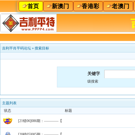
首页
新澳门
香港彩
老澳门
吉利平肖平码论坛
»
搜索目标
关键字
级搜索
主题列表
状态
标题
[21错06]086期：————【
[20错05]085期：————【