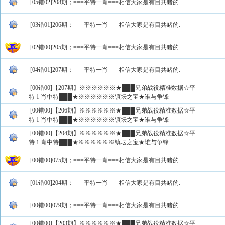
[05错02]208期；===平特一肖===相信大家是有目共睹的.
[03错01]206期；===平特一肖===相信大家是有目共睹的.
[02错00]205期；===平特一肖===相信大家是有目共睹的.
[04错01]207期；===平特一肖===相信大家是有目共睹的.
[00错00]【207期】※※※※※※★███兄弟战役精准数据☆平
特 1 肖中特███★※※※※※※镇坛之宝★谁与争锋
[00错00]【206期】※※※※※※★███兄弟战役精准数据☆平
特 1 肖中特███★※※※※※※镇坛之宝★谁与争锋
[00错00]【204期】※※※※※※★███兄弟战役精准数据☆平
特 1 肖中特███★※※※※※※镇坛之宝★谁与争锋
[00错00]075期；===平特一肖===相信大家是有目共睹的.
[01错00]204期；===平特一肖===相信大家是有目共睹的.
[00错00]079期；===平特一肖===相信大家是有目共睹的.
[00错00]【203期】※※※※※※★███兄弟战役精准数据☆平