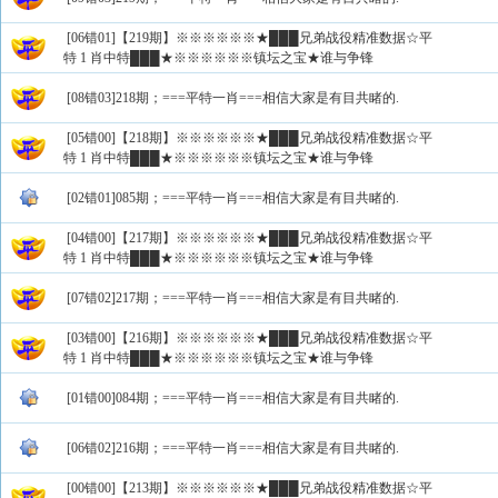
[06错01]【219期】※※※※※※★███兄弟战役精准数据☆平
特 1 肖中特███★※※※※※※镇坛之宝★谁与争锋
[08错03]218期；===平特一肖===相信大家是有目共睹的.
[05错00]【218期】※※※※※※★███兄弟战役精准数据☆平
特 1 肖中特███★※※※※※※镇坛之宝★谁与争锋
[02错01]085期；===平特一肖===相信大家是有目共睹的.
[04错00]【217期】※※※※※※★███兄弟战役精准数据☆平
特 1 肖中特███★※※※※※※镇坛之宝★谁与争锋
[07错02]217期；===平特一肖===相信大家是有目共睹的.
[03错00]【216期】※※※※※※★███兄弟战役精准数据☆平
特 1 肖中特███★※※※※※※镇坛之宝★谁与争锋
[01错00]084期；===平特一肖===相信大家是有目共睹的.
[06错02]216期；===平特一肖===相信大家是有目共睹的.
[00错00]【213期】※※※※※※★███兄弟战役精准数据☆平