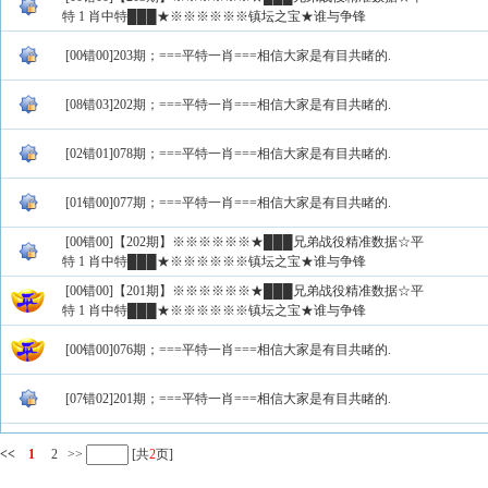
特 1 肖中特███★※※※※※※镇坛之宝★谁与争锋
[00错00]203期；===平特一肖===相信大家是有目共睹的.
[08错03]202期；===平特一肖===相信大家是有目共睹的.
[02错01]078期；===平特一肖===相信大家是有目共睹的.
[01错00]077期；===平特一肖===相信大家是有目共睹的.
[00错00]【202期】※※※※※※★███兄弟战役精准数据☆平
特 1 肖中特███★※※※※※※镇坛之宝★谁与争锋
[00错00]【201期】※※※※※※★███兄弟战役精准数据☆平
特 1 肖中特███★※※※※※※镇坛之宝★谁与争锋
[00错00]076期；===平特一肖===相信大家是有目共睹的.
[07错02]201期；===平特一肖===相信大家是有目共睹的.
<<
1
2
>>
[共
2
页]