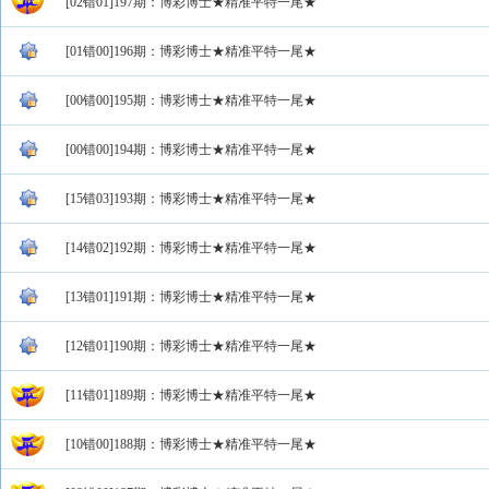
[02错01]197期：博彩博士★精准平特一尾★
[01错00]196期：博彩博士★精准平特一尾★
[00错00]195期：博彩博士★精准平特一尾★
[00错00]194期：博彩博士★精准平特一尾★
[15错03]193期：博彩博士★精准平特一尾★
[14错02]192期：博彩博士★精准平特一尾★
[13错01]191期：博彩博士★精准平特一尾★
[12错01]190期：博彩博士★精准平特一尾★
[11错01]189期：博彩博士★精准平特一尾★
[10错00]188期：博彩博士★精准平特一尾★