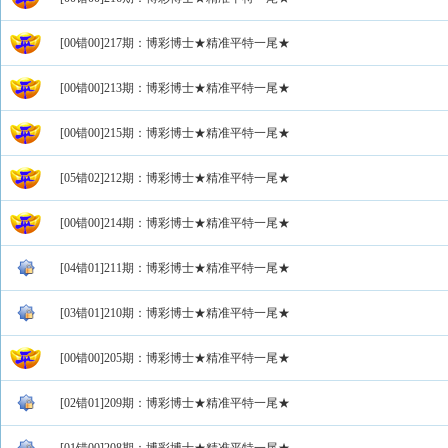
[00错00]217期：博彩博士★精准平特一尾★
[00错00]213期：博彩博士★精准平特一尾★
[00错00]215期：博彩博士★精准平特一尾★
[05错02]212期：博彩博士★精准平特一尾★
[00错00]214期：博彩博士★精准平特一尾★
[04错01]211期：博彩博士★精准平特一尾★
[03错01]210期：博彩博士★精准平特一尾★
[00错00]205期：博彩博士★精准平特一尾★
[02错01]209期：博彩博士★精准平特一尾★