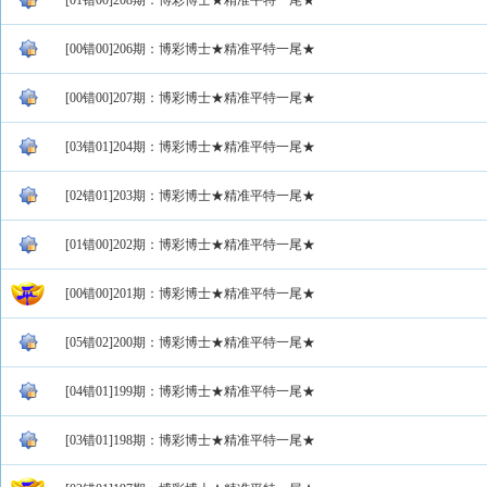
[01错00]208期：博彩博士★精准平特一尾★
[00错00]206期：博彩博士★精准平特一尾★
[00错00]207期：博彩博士★精准平特一尾★
[03错01]204期：博彩博士★精准平特一尾★
[02错01]203期：博彩博士★精准平特一尾★
[01错00]202期：博彩博士★精准平特一尾★
[00错00]201期：博彩博士★精准平特一尾★
[05错02]200期：博彩博士★精准平特一尾★
[04错01]199期：博彩博士★精准平特一尾★
[03错01]198期：博彩博士★精准平特一尾★